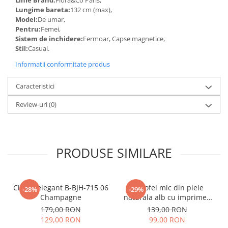
Lungime bareta:
132 cm (max),
Model:
De umar,
Pentru:
Femei,
Sistem de inchidere:
Fermoar, Capse magnetice,
Stil:
Casual.
Informatii conformitate produs
Caracteristici
Review-uri
(0)
PRODUSE SIMILARE
Clutch elegant B-BJH-715 06
Portofel mic din piele
-28%
-29%
Champagne
naturala alb cu imprimeu
B-8912 07
179,00 RON
139,00 RON
129,00 RON
99,00 RON