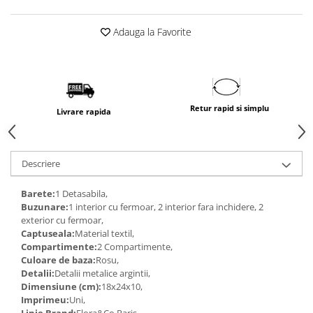
Adauga la Favorite
Retur rapid si simplu
Livrare rapida
Descriere
Barete:
1 Detasabila,
Buzunare:
1 interior cu fermoar, 2 interior fara inchidere, 2
exterior cu fermoar,
Captuseala:
Material textil,
Compartimente:
2 Compartimente,
Culoare de baza:
Rosu,
Detalii:
Detalii metalice argintii,
Dimensiune (cm):
18x24x10,
Imprimeu:
Uni,
Linie Brand:
Flora&Co Paris,