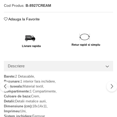
Cod Produs:
B-8927CREAM
Adauga la Favorite
Retur rapid si simplu
Livrare rapida
Descriere
Barete:
2 Detasabile,
Buzunare:
1 interior fara inchidere,
Captuseala:
Material textil,
Compartimente:
1 Compartimente,
Culoare de baza:
Crem,
Detalii:
Detalii metalice aurii,
Dimensiune (cm):
18x14x11,
Imprimeu:
Uni,
Sistem inchidere:
Fermoar,