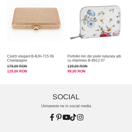
Clutch elegant B-BJH-715 06
Portofel mic din piele naturala alb
Sa
Champagne
cu imprimeu B-8912 07
14
179,00 RON
139,00 RON
99
129,00 RON
99,00 RON
SOCIAL
Urmareste-ne in social media