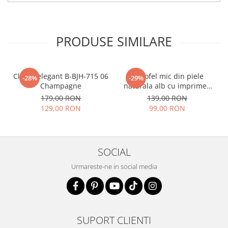
PRODUSE SIMILARE
Clutch elegant B-BJH-715 06
Portofel mic din piele
-28%
-29%
Champagne
naturala alb cu imprimeu
B-8912 07
179,00 RON
139,00 RON
129,00 RON
99,00 RON
SOCIAL
Urmareste-ne in social media
SUPORT CLIENTI