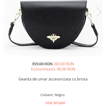
359,00 RON
269,00 RON
Economisesti:
90,00
RON
Geanta de umar accesorizata cu brosa
Culoare
:
Negru
STOC EPUIZAT