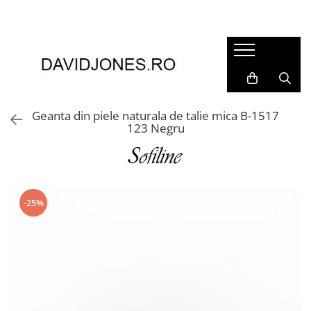
Femei
Accesorii
Clutch
Genti din piele
Geanta din piele naturala de talie mica B-1517
123 Negru
Genti si posete
Imbracaminte
Camasi si topuri
Incaltaminte
-25%
Cizme si botine
Mocasini si balerini
Pantofi