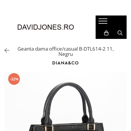
Femei
Accesorii
Clutch
Genti din piele
Geanta dama office/casual B-DTL614-2 11,
Negru
Genti si posete
Imbracaminte
Camasi si topuri
-32%
Incaltaminte
Cizme si botine
Mocasini si balerini
Pantofi