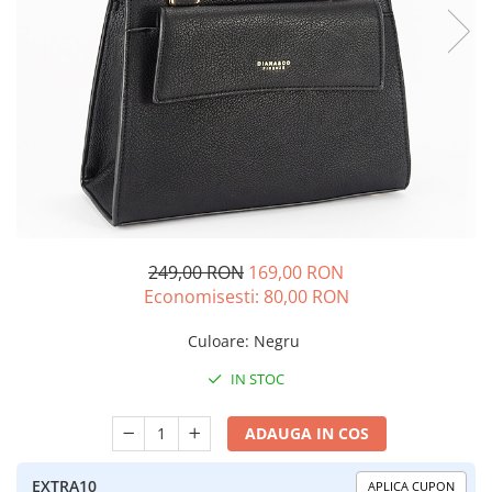
249,00 RON
169,00 RON
Economisesti:
80,00
RON
Culoare
:
Negru
IN STOC
ADAUGA IN COS
EXTRA10
APLICA CUPON