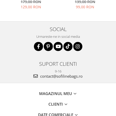
B-8912 07
179,00 RON
139,00 RON
129,00 RON
99,00 RON
SOCIAL
Urmareste-ne in social media
SUPORT CLIENTI
9-16
contact@sofilinebags.ro
MAGAZINUL MEU
CLIENTI
DATE COMERCIALE