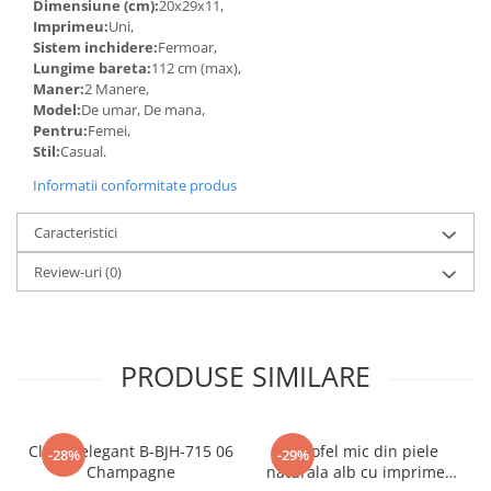
Dimensiune (cm):
20x29x11,
Imprimeu:
Uni,
Sistem inchidere:
Fermoar,
Lungime bareta:
112 cm (max),
Maner:
2 Manere,
Model:
De umar, De mana,
Pentru:
Femei,
Stil:
Casual.
Informatii conformitate produs
Caracteristici
Review-uri
(0)
PRODUSE SIMILARE
Clutch elegant B-BJH-715 06
Portofel mic din piele
-28%
-29%
Champagne
naturala alb cu imprimeu