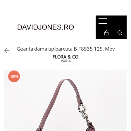
Femei
Accesorii
Clutch
Genti din piele
Geanta dama tip barcuta B-F8535 125, Mov
Genti si posete
Imbracaminte
Camasi si topuri
-39%
Incaltaminte
Cizme si botine
Mocasini si balerini
Pantofi