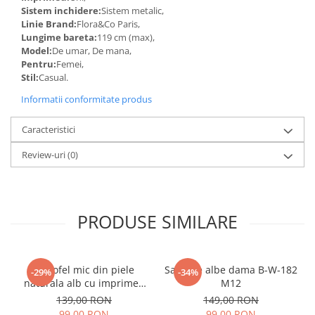
Sistem inchidere:
Sistem metalic,
Linie Brand:
Flora&Co Paris,
Lungime bareta:
119 cm (max),
Model:
De umar, De mana,
Pentru:
Femei,
Stil:
Casual.
Informatii conformitate produs
Caracteristici
Review-uri
(0)
PRODUSE SIMILARE
Portofel mic din piele
Sandale albe dama B-W-182
-29%
-34%
naturala alb cu imprimeu
M12
B-8912 07
139,00 RON
149,00 RON
99,00 RON
99,00 RON