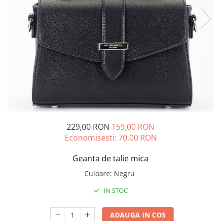
229,00 RON
159,00 RON
Economisesti:
70,00
RON
Geanta de talie mica
Culoare
:
Negru
IN STOC
ADAUGA IN COS