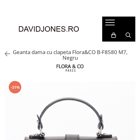
Femei
Accesorii
Clutch
Genti din piele
Geanta dama cu clapeta Flora&CO B-F8580 M7,
Negru
Genti si posete
Imbracaminte
Camasi si topuri
Incaltaminte
-31%
Cizme si botine
Mocasini si balerini
Pantofi