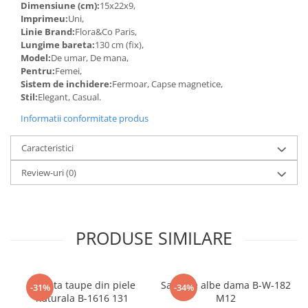
Dimensiune (cm):
15x22x9,
Imprimeu:
Uni,
Linie Brand:
Flora&Co Paris,
Lungime bareta:
130 cm (fix),
Model:
De umar, De mana,
Pentru:
Femei,
Sistem de inchidere:
Fermoar, Capse magnetice,
Stil:
Elegant, Casual.
Informatii conformitate produs
Caracteristici
Review-uri
(0)
PRODUSE SIMILARE
Geanta taupe din piele
Sandale albe dama B-W-182
-31%
-34%
naturala B-1616 131
M12