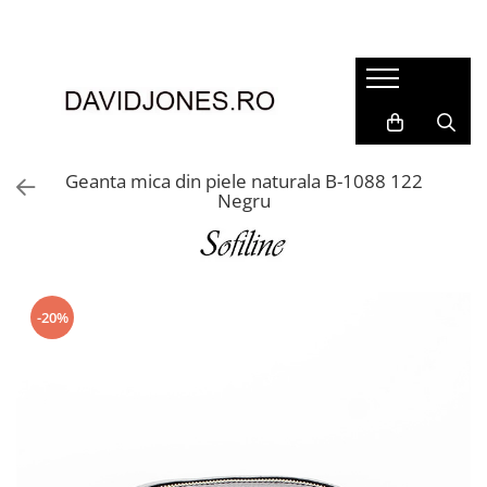
Femei
Accesorii
Clutch
Genti din piele
Geanta mica din piele naturala B-1088 122
Negru
Genti si posete
Imbracaminte
Camasi si topuri
Incaltaminte
-20%
Cizme si botine
Mocasini si balerini
Pantofi