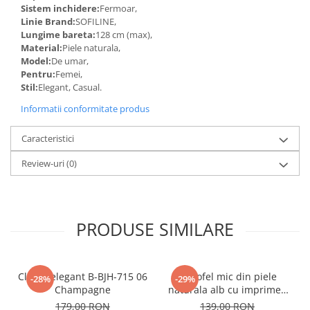
Sistem inchidere:
Fermoar,
Linie Brand:
SOFILINE,
Lungime bareta:
128 cm (max),
Material:
Piele naturala,
Model:
De umar,
Pentru:
Femei,
Stil:
Elegant, Casual.
Informatii conformitate produs
Caracteristici
Review-uri
(0)
PRODUSE SIMILARE
Clutch elegant B-BJH-715 06
Portofel mic din piele
-28%
-29%
Champagne
naturala alb cu imprimeu
B-8912 07
179,00 RON
139,00 RON