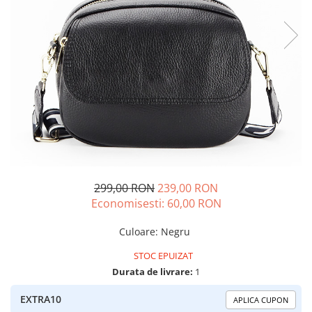
299,00 RON
239,00 RON
Economisesti:
60,00
RON
Culoare
:
Negru
STOC EPUIZAT
Durata de livrare:
1
EXTRA10
APLICA CUPON