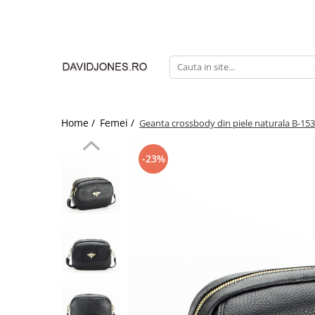
Femei
Accesorii
Clutch
Genti din piele
Home /
Femei /
Geanta crossbody din piele naturala B-15
Genti si posete
Imbracaminte
-23%
Camasi si topuri
Incaltaminte
Cizme si botine
Mocasini si balerini
Pantofi