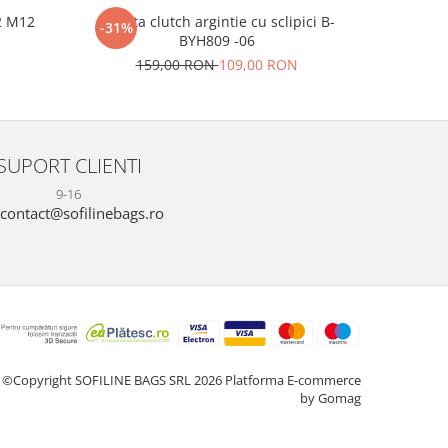
2 M12
Geanta clutch argintie cu sclipici B-
Clutch el
-31%
-22%
BYH809 -06
N
17
159,00 RON
109,00 RON
SUPORT CLIENTI
9-16
contact@sofilinebags.ro
©Copyright SOFILINE BAGS SRL 2026
Platforma E-commerce
by Gomag