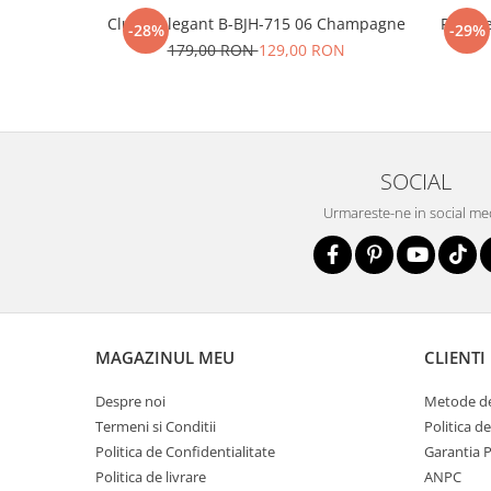
Clutch elegant B-BJH-715 06 Champagne
Portofe
-28%
-29%
179,00 RON
129,00 RON
SOCIAL
Urmareste-ne in social me
MAGAZINUL MEU
CLIENTI
Despre noi
Metode de
Termeni si Conditii
Politica d
Politica de Confidentialitate
Garantia 
Politica de livrare
ANPC