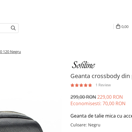
0,00
30 120 Negru
Geanta crossbody din 
1 Review
299,00 RON
229,00 RON
Economisesti:
70,00
RON
Geanta de talie mica cu acc
Culoare
:
Negru