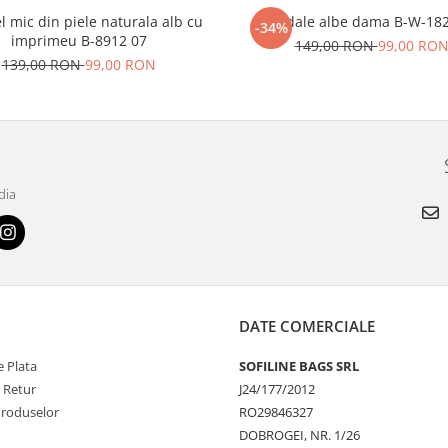
l mic din piele naturala alb cu
Sandale albe dama B-W-18
-34%
imprimeu B-8912 07
149,00 RON
99,00 RO
139,00 RON
99,00 RON
dia
DATE COMERCIALE
 Plata
SOFILINE BAGS SRL
e Retur
J24/177/2012
Produselor
RO29846327
DOBROGEI, NR. 1/26