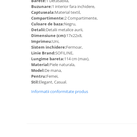
Barete:
1 Detasabila,
Buzunare:
1 interior fara inchidere,
Captuseala:
Material textil,
Compartimente:
2 Compartimente,
Culoare de baza:
Negru,
Detalii:
Detalii metalice aurii,
Dimensiune (cm):
17x22x8,
Imprimeu:
Uni,
Sistem inchidere:
Fermoar,
Linie Brand:
SOFILINE,
Lungime bareta:
114 cm (max),
Material:
Piele naturala,
Model:
De mana,
Pentru:
Femei,
Stil:
Elegant, Casual.
Informatii conformitate produs