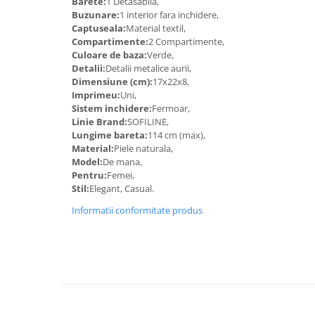
Barete:
1 Detasabila,
Buzunare:
1 interior fara inchidere,
Captuseala:
Material textil,
Compartimente:
2 Compartimente,
Culoare de baza:
Verde,
Detalii:
Detalii metalice aurii,
Dimensiune (cm):
17x22x8,
Imprimeu:
Uni,
Sistem inchidere:
Fermoar,
Linie Brand:
SOFILINE,
Lungime bareta:
114 cm (max),
Material:
Piele naturala,
Model:
De mana,
Pentru:
Femei,
Stil:
Elegant, Casual.
Informatii conformitate produs