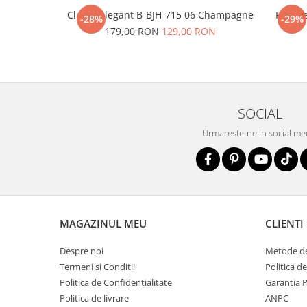
Clutch elegant B-BJH-715 06 Champagne
Portofe
-28%
-29%
179,00 RON
129,00 RON
SOCIAL
Urmareste-ne in social me
MAGAZINUL MEU
CLIENTI
Despre noi
Metode de
Termeni si Conditii
Politica d
Politica de Confidentialitate
Garantia 
Politica de livrare
ANPC