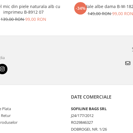
l mic din piele naturala alb cu
Sandale albe dama B-W-18
-34%
imprimeu B-8912 07
149,00 RON
99,00 RO
139,00 RON
99,00 RON
dia
DATE COMERCIALE
 Plata
SOFILINE BAGS SRL
e Retur
J24/177/2012
Produselor
RO29846327
DOBROGEI, NR. 1/26