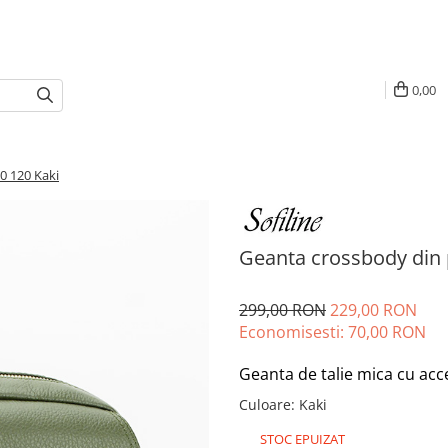
0,00
0 120 Kaki
Geanta crossbody din p
299,00 RON
229,00 RON
Economisesti:
70,00
RON
Geanta de talie mica cu acc
Culoare
:
Kaki
STOC EPUIZAT