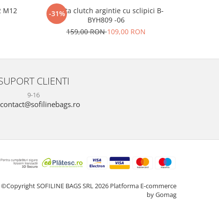
2 M12
Geanta clutch argintie cu sclipici B-
Clutch el
-31%
-22%
BYH809 -06
N
17
159,00 RON
109,00 RON
SUPORT CLIENTI
9-16
contact@sofilinebags.ro
©Copyright SOFILINE BAGS SRL 2026
Platforma E-commerce
by Gomag