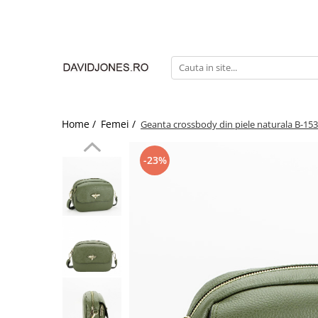
Femei
Accesorii
Clutch
Genti din piele
Home /
Femei /
Geanta crossbody din piele naturala B-153
Genti si posete
Imbracaminte
-23%
Camasi si topuri
Incaltaminte
Cizme si botine
Mocasini si balerini
Pantofi