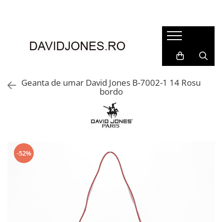
Femei
Accesorii
Clutch
Genti din piele
Geanta de umar David Jones B-7002-1 14 Rosu
bordo
Genti si posete
Imbracaminte
Camasi si topuri
Incaltaminte
Cizme si botine
-52%
Mocasini si balerini
Pantofi