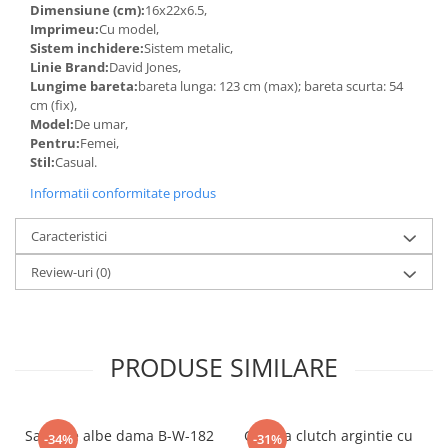
Dimensiune (cm):
16x22x6.5,
Imprimeu:
Cu model,
Sistem inchidere:
Sistem metalic,
Linie Brand:
David Jones,
Lungime bareta:
bareta lunga: 123 cm (max); bareta scurta: 54
cm (fix),
Model:
De umar,
Pentru:
Femei,
Stil:
Casual.
Informatii conformitate produs
Caracteristici
Review-uri
(0)
PRODUSE SIMILARE
Sandale albe dama B-W-182
Geanta clutch argintie cu
-34%
-31%