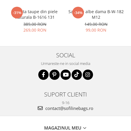
Geanta taupe din piele
Sandale albe dama B-W-182
-31%
-34%
naturala B-1616 131
M12
389,00 RON
149,00 RON
269,00 RON
99,00 RON
SOCIAL
Urmareste-ne in social media
SUPORT CLIENTI
9-16
contact@sofilinebags.ro
MAGAZINUL MEU