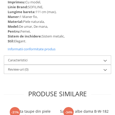
Imprimeu:
Cu model,
Linie Brand:
SOFILINE,
Lungime bareta:
111 cm (max),
Maner:
1 Maner fix,
Material:
Piele naturala,
Model:
De umar, De mana,
Pentru:
Femei,
Sistem de inchidere:
Sistem metalic,
Stil:
Elegant.
Informatii conformitate produs
Caracteristici
Review-uri
(0)
PRODUSE SIMILARE
Geanta taupe din piele
Sandale albe dama B-W-182
-31%
-34%