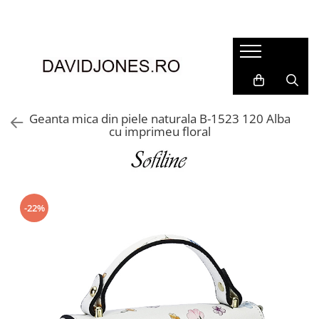
Femei
Accesorii
Clutch
Genti din piele
Geanta mica din piele naturala B-1523 120 Alba
cu imprimeu floral
Genti si posete
Imbracaminte
Camasi si topuri
Incaltaminte
-22%
Cizme si botine
Mocasini si balerini
Pantofi