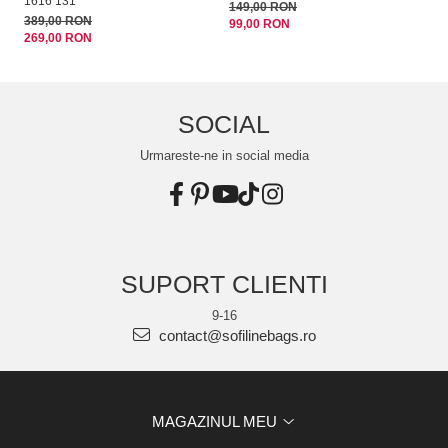
1616 131
ta
149,00 RON
389,00 RON
22
99,00 RON
269,00 RON
14
SOCIAL
Urmareste-ne in social media
SUPORT CLIENTI
9-16
contact@sofilinebags.ro
MAGAZINUL MEU