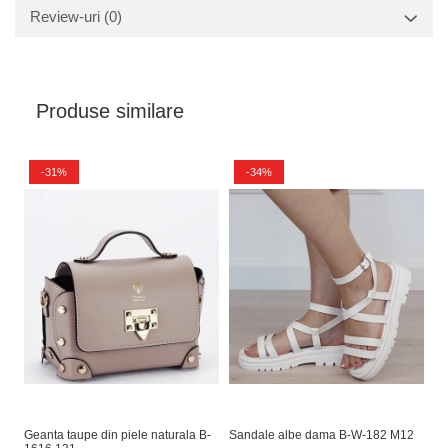
Review-uri
(0)
Produse similare
-31%
-34%
Geanta taupe din piele naturala B-
Sandale albe dama B-W-182 M12
Ge