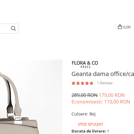
0,00
Geanta dama office/ca
1 Review
289,00 RON
179,00 RON
Economisesti:
110,00
RON
Culoare
:
Bej
STOC EPUIZAT
Durata de livrare:
1