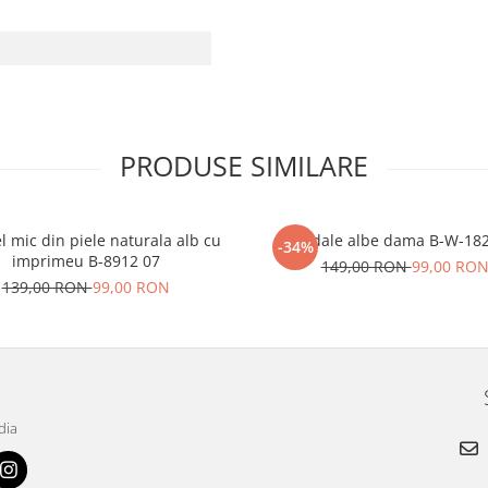
PRODUSE SIMILARE
l mic din piele naturala alb cu
Sandale albe dama B-W-18
-34%
imprimeu B-8912 07
149,00 RON
99,00 RO
139,00 RON
99,00 RON
dia