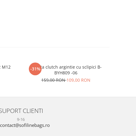
2 M12
Geanta clutch argintie cu sclipici B-
Clutch el
-31%
-22%
BYH809 -06
N
17
159,00 RON
109,00 RON
SUPORT CLIENTI
9-16
contact@sofilinebags.ro