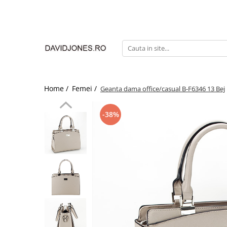
Femei
Accesorii
Clutch
Genti din piele
Home /
Femei /
Geanta dama office/casual B-F6346 13 Bej
Genti si posete
Imbracaminte
-38%
Camasi si topuri
Incaltaminte
Cizme si botine
Mocasini si balerini
Pantofi