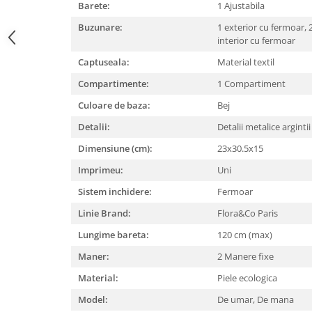
Barete:
1 Ajustabila
Buzunare:
1 exterior cu fermoar,
interior cu fermoar
Captuseala:
Material textil
Compartimente:
1 Compartiment
Culoare de baza:
Bej
Detalii:
Detalii metalice arginti
Dimensiune (cm):
23x30.5x15
Imprimeu:
Uni
Sistem inchidere:
Fermoar
Linie Brand:
Flora&Co Paris
Lungime bareta:
120 cm (max)
Maner:
2 Manere fixe
Material:
Piele ecologica
Model:
De umar,
De mana