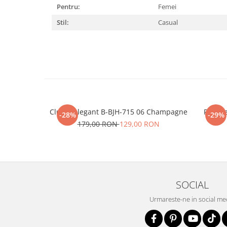
Pentru:
Femei
Stil:
Casual
Clutch elegant B-BJH-715 06 Champagne
Portofe
-28%
-29%
179,00 RON
129,00 RON
SOCIAL
Urmareste-ne in social me