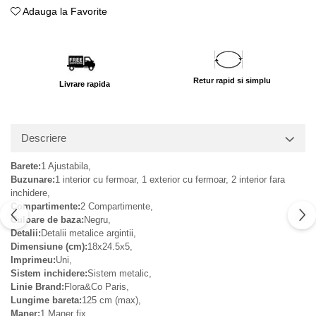
Adauga la Favorite
Retur rapid si simplu
Livrare rapida
Descriere
Barete:
1 Ajustabila,
Buzunare:
1 interior cu fermoar, 1 exterior cu fermoar, 2 interior fara
inchidere,
Compartimente:
2 Compartimente,
Culoare de baza:
Negru,
Detalii:
Detalii metalice argintii,
Dimensiune (cm):
18x24.5x5,
Imprimeu:
Uni,
Sistem inchidere:
Sistem metalic,
Linie Brand:
Flora&Co Paris,
Lungime bareta:
125 cm (max),
Maner:
1 Maner fix,