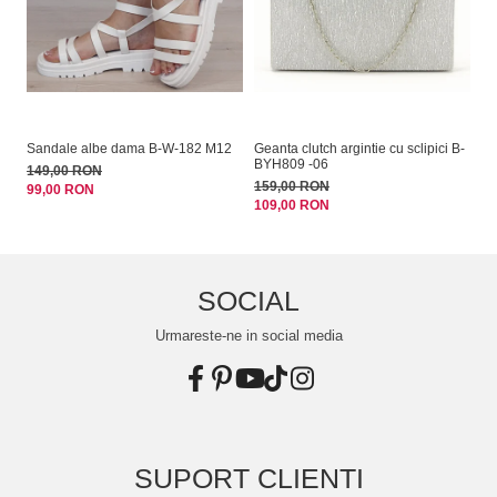
Sandale albe dama B-W-182 M12
Geanta clutch argintie cu sclipici B-
Cl
BYH809 -06
C
149,00 RON
159,00 RON
17
99,00 RON
109,00 RON
13
SOCIAL
Urmareste-ne in social media
SUPORT CLIENTI