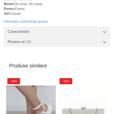
Model:
De umar, De mana,
Pentru:
Femei,
Stil:
Casual.
Informatii conformitate produs
Caracteristici
Review-uri
(1)
Produse similare
-34%
-31%