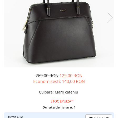
269,00 RON
129,00 RON
Economisesti:
140,00
RON
Culoare
:
Maro cafeniu
STOC EPUIZAT
Durata de livrare:
1
EXTRA10
APLICA CUPON