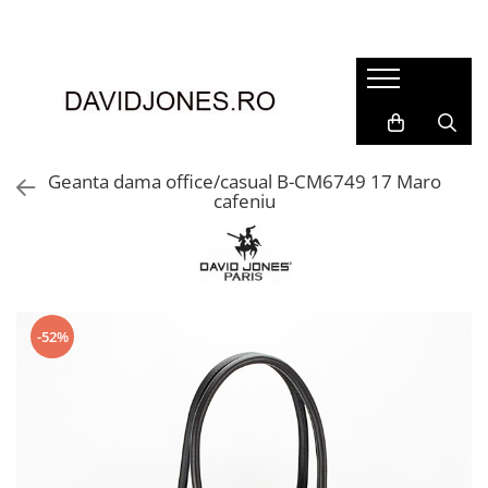
Femei
Accesorii
Clutch
Genti din piele
Geanta dama office/casual B-CM6749 17 Maro
cafeniu
Genti si posete
Imbracaminte
Camasi si topuri
Incaltaminte
Cizme si botine
-52%
Mocasini si balerini
Pantofi