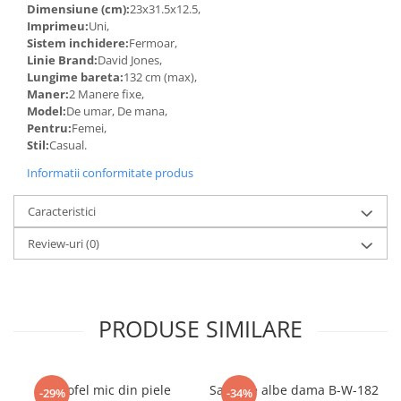
Dimensiune (cm):
23x31.5x12.5,
Imprimeu:
Uni,
Sistem inchidere:
Fermoar,
Linie Brand:
David Jones,
Lungime bareta:
132 cm (max),
Maner:
2 Manere fixe,
Model:
De umar, De mana,
Pentru:
Femei,
Stil:
Casual.
Informatii conformitate produs
Caracteristici
Review-uri
(0)
PRODUSE SIMILARE
Portofel mic din piele
Sandale albe dama B-W-182
-29%
-34%