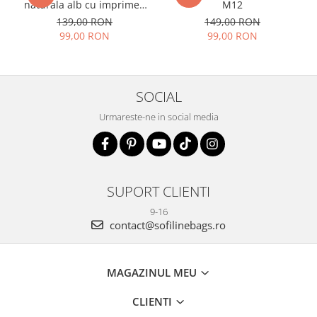
naturala alb cu imprimeu
M12
B-8912 07
139,00 RON
149,00 RON
99,00 RON
99,00 RON
SOCIAL
Urmareste-ne in social media
SUPORT CLIENTI
9-16
contact@sofilinebags.ro
MAGAZINUL MEU
CLIENTI