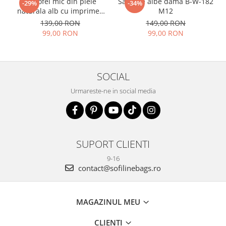
Portofel mic din piele
Sandale albe dama B-W-182
-29%
-34%
naturala alb cu imprimeu
M12
B-8912 07
139,00 RON
149,00 RON
99,00 RON
99,00 RON
SOCIAL
Urmareste-ne in social media
SUPORT CLIENTI
9-16
contact@sofilinebags.ro
MAGAZINUL MEU
CLIENTI