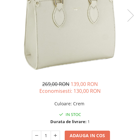
269,00 RON
139,00 RON
Economisesti:
130,00
RON
Culoare
:
Crem
IN STOC
Durata de livrare:
1
ADAUGA IN COS