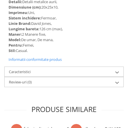
Detalii:
Detalii metalice aurii,
Dimensiune (cm):
20x25x10,
Imprimeu:
Uni,
Sistem inchidere:
Fermoar,
Linie Brand:
David Jones,
Lungime bareta:
126 cm (max),
Maner:
2 Manere fixe,
Model:
De umar, De mana,
Pentru:
Femei,
Stil:
Casual.
Informatii conformitate produs
Caracteristici
Review-uri
(0)
PRODUSE SIMILARE