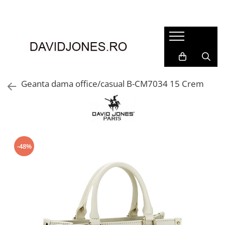
Femei
Accesorii
Clutch
Genti din piele
Geanta dama office/casual B-CM7034 15 Crem
Genti si posete
Imbracaminte
Camasi si topuri
Incaltaminte
-48%
Cizme si botine
Mocasini si balerini
Pantofi