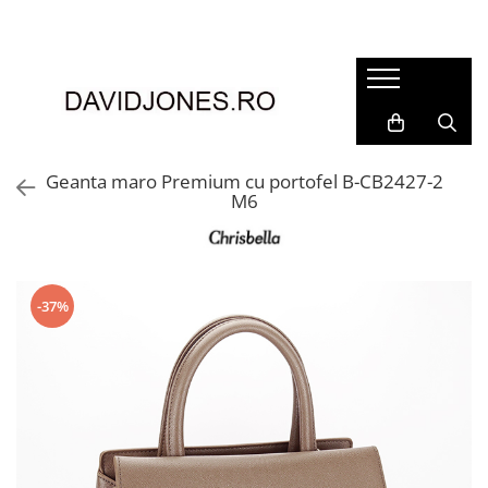
Femei
Accesorii
Clutch
Genti din piele
Geanta maro Premium cu portofel B-CB2427-2
M6
Genti si posete
Imbracaminte
Camasi si topuri
Incaltaminte
-37%
Cizme si botine
Mocasini si balerini
Pantofi