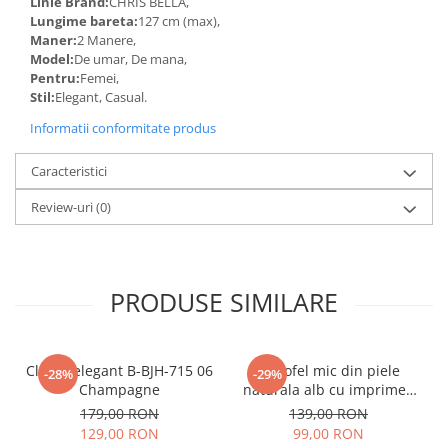
Linie Brand:
CHRIS BELLA,
Lungime bareta:
127 cm (max),
Maner:
2 Manere,
Model:
De umar, De mana,
Pentru:
Femei,
Stil:
Elegant, Casual.
Informatii conformitate produs
Caracteristici
Review-uri
(0)
PRODUSE SIMILARE
Clutch elegant B-BJH-715 06
Portofel mic din piele
-28%
-29%
Champagne
naturala alb cu imprimeu
B-8912 07
179,00 RON
139,00 RON
129,00 RON
99,00 RON