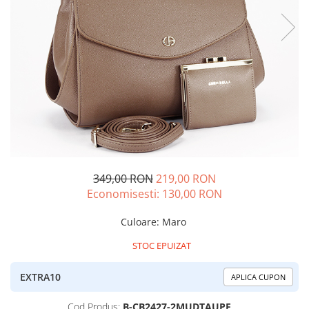
349,00 RON
219,00 RON
Economisesti:
130,00
RON
Culoare
:
Maro
STOC EPUIZAT
EXTRA10
APLICA CUPON
Cod Produs:
B-CB2427-2MUDTAUPE