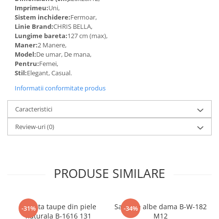
Imprimeu:
Uni,
Sistem inchidere:
Fermoar,
Linie Brand:
CHRIS BELLA,
Lungime bareta:
127 cm (max),
Maner:
2 Manere,
Model:
De umar, De mana,
Pentru:
Femei,
Stil:
Elegant, Casual.
Informatii conformitate produs
Caracteristici
Review-uri
(0)
PRODUSE SIMILARE
Geanta taupe din piele
Sandale albe dama B-W-182
-31%
-34%
naturala B-1616 131
M12