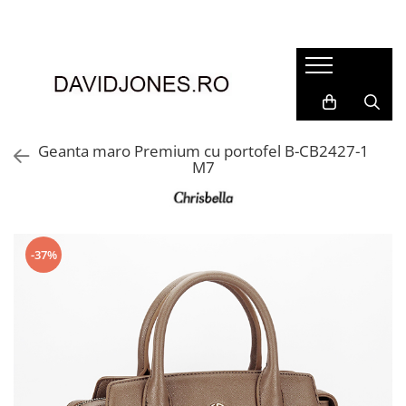
Femei
Accesorii
Clutch
Genti din piele
Geanta maro Premium cu portofel B-CB2427-1
M7
Genti si posete
Imbracaminte
Camasi si topuri
Incaltaminte
-37%
Cizme si botine
Mocasini si balerini
Pantofi