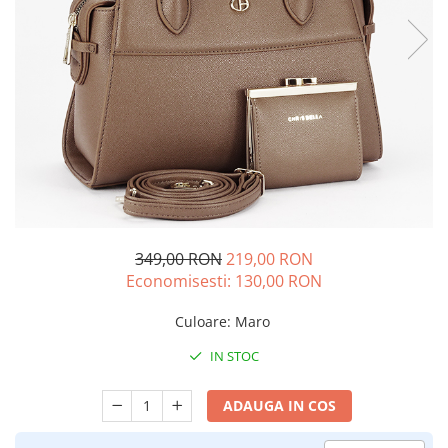
349,00 RON
219,00 RON
Economisesti:
130,00
RON
Culoare
:
Maro
IN STOC
ADAUGA IN COS