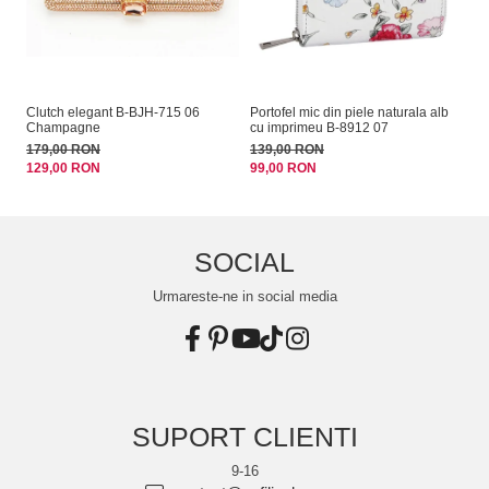
Clutch elegant B-BJH-715 06
Portofel mic din piele naturala alb
Sa
Champagne
cu imprimeu B-8912 07
14
179,00 RON
139,00 RON
99
129,00 RON
99,00 RON
SOCIAL
Urmareste-ne in social media
SUPORT CLIENTI
9-16