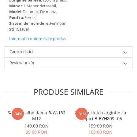
Maner:
1 Maner detasabil,
Model:
De umar, De mana,
Pentru:
Femei,
Sistem de inchidere:
Fermoar,
Stil:
Casual.
Informatii conformitate produs
Caracteristici
Review-uri
(0)
PRODUSE SIMILARE
Sandale albe dama B-W-182
Geanta clutch argintie cu
-34%
-31%
M12
sclipici B-BYH809 -06
149,00 RON
159,00 RON
99,00 RON
109,00 RON