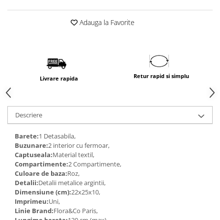
Adauga la Favorite
Retur rapid si simplu
Livrare rapida
Descriere
Barete:
1 Detasabila,
Buzunare:
2 interior cu fermoar,
Captuseala:
Material textil,
Compartimente:
2 Compartimente,
Culoare de baza:
Roz,
Detalii:
Detalii metalice argintii,
Dimensiune (cm):
22x25x10,
Imprimeu:
Uni,
Linie Brand:
Flora&Co Paris,
Lungime bareta:
130 cm (max),