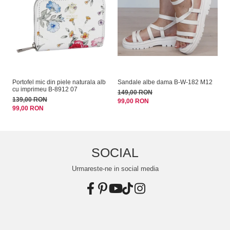
Portofel mic din piele naturala alb
Sandale albe dama B-W-182 M12
Ge
cu imprimeu B-8912 07
BY
149,00 RON
139,00 RON
15
99,00 RON
99,00 RON
10
SOCIAL
Urmareste-ne in social media