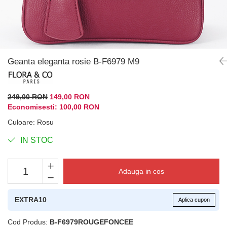
Geanta eleganta rosie B-F6979 M9
249,00 RON
149,00 RON
Economisesti:
100,00
RON
Culoare
:
Rosu
IN STOC
Adauga in cos
EXTRA10
Aplica cupon
Cod Produs:
B-F6979ROUGEFONCEE