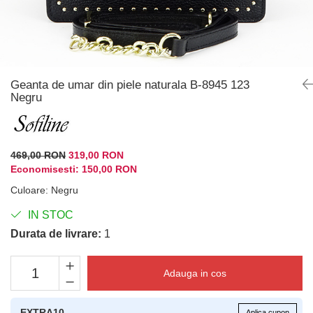
Geanta de umar din piele naturala B-8945 123
Negru
469,00 RON
319,00 RON
Economisesti:
150,00
RON
Culoare
:
Negru
IN STOC
Durata de livrare:
1
Adauga in cos
EXTRA10
Aplica cupon