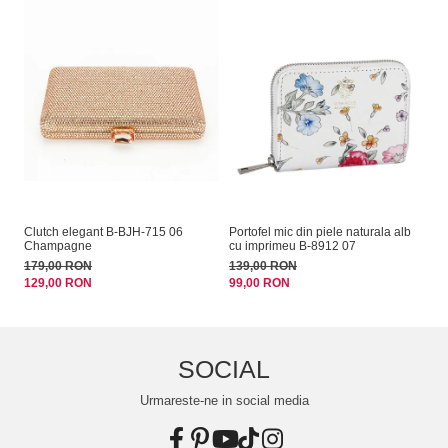
Clutch elegant B-BJH-715 06
Portofel mic din piele naturala alb
Sa
Champagne
cu imprimeu B-8912 07
14
179,00 RON
139,00 RON
99
129,00 RON
99,00 RON
SOCIAL
Urmareste-ne in social media