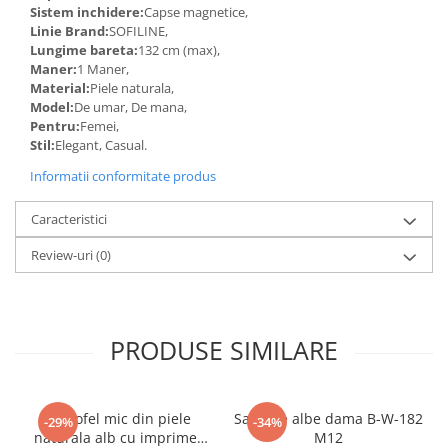
Sistem inchidere:
Capse magnetice,
Linie Brand:
SOFILINE,
Lungime bareta:
132 cm (max),
Maner:
1 Maner,
Material:
Piele naturala,
Model:
De umar, De mana,
Pentru:
Femei,
Stil:
Elegant, Casual.
Informatii conformitate produs
Caracteristici
Review-uri
(0)
PRODUSE SIMILARE
Portofel mic din piele
Sandale albe dama B-W-182
-29%
-34%
naturala alb cu imprimeu
M12