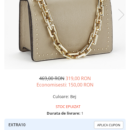
469,00 RON
319,00 RON
Economisesti:
150,00
RON
Culoare
:
Bej
STOC EPUIZAT
Durata de livrare:
1
EXTRA10
APLICA CUPON