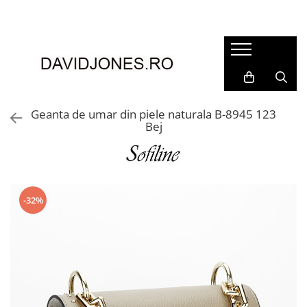
Femei
Accesorii
Clutch
Genti din piele
Geanta de umar din piele naturala B-8945 123
Bej
Genti si posete
Imbracaminte
Camasi si topuri
Incaltaminte
-32%
Cizme si botine
Mocasini si balerini
Pantofi