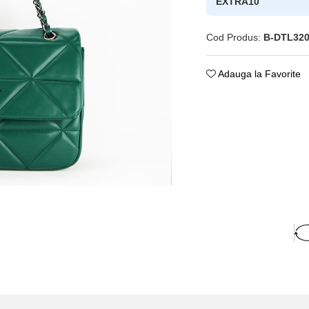
EXTRA10
Cod Produs:
B-DTL32
Adauga la Favorite
ie
ok