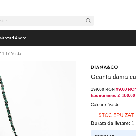
Vanzari Angro
-1 17 Verde
Geanta dama cu
199,00 RON
99,00 RO
Economisesti:
100,0
Culoare
:
Verde
STOC EPUIZAT
Durata de livrare:
1