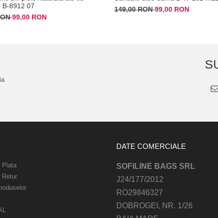
 B-8912 07
149,00 RON
99,00 RON
 RON
99,00 RON
S
ia
DATE COMERCIALE
 Plata
SOFILINE BAGS SRL
e Retur
J24/177/2012
roduselor
RO29846327
DOBROGEI, NR. 1/26
AL