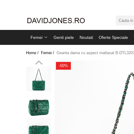
Femei
Accesorii
Femei
Genti piele
Noutati
Oferte Speciale
Clutch
Genti din piele
Home /
Femei /
Geanta dama cu aspect matlasat B-DTL3207
Genti si posete
Imbracaminte
-50%
Camasi si topuri
Incaltaminte
Cizme si botine
Mocasini si balerini
Pantofi