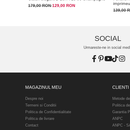
imprimeu
179,00 RON
129,00 RON
139,00
SOCIAL
Urmareste-ne in social med
MAGAZINUL MEU
CLIENTI
Despre noi
Metode de
Termeni si Conditii
Politica d
Politica de Confidentialitate
Garantia P
Politica de livrare
ANPC
Contact
ANPC - S