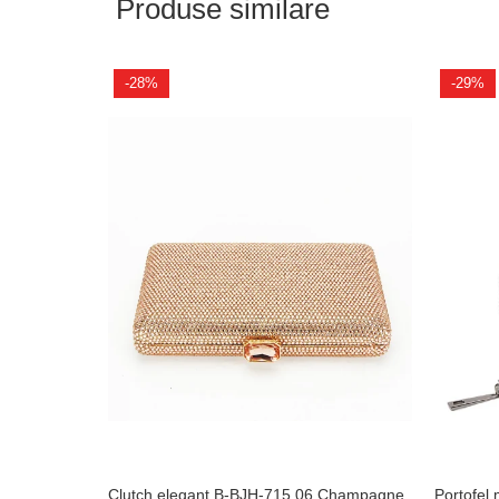
Produse similare
-28%
-29%
Clutch elegant B-BJH-715 06 Champagne
Portofel 