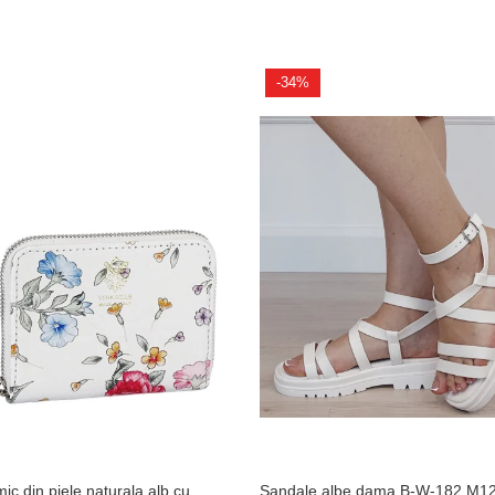
-34%
mic din piele naturala alb cu
Sandale albe dama B-W-182 M1