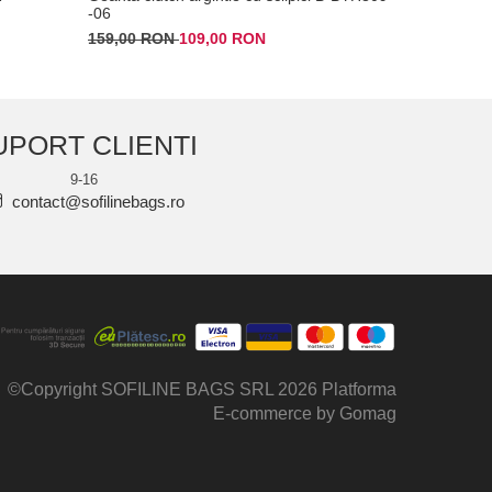
-06
179,00 RO
159,00 RON
109,00 RON
UPORT CLIENTI
9-16
contact@sofilinebags.ro
©Copyright SOFILINE BAGS SRL 2026
Platforma
E-commerce by Gomag