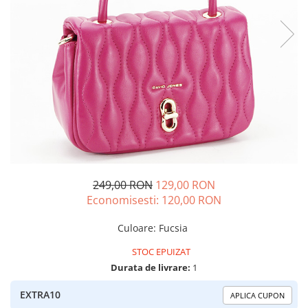
249,00 RON
129,00 RON
Economisesti:
120,00
RON
Culoare
:
Fucsia
STOC EPUIZAT
Durata de livrare:
1
EXTRA10
APLICA CUPON