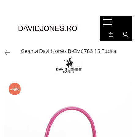
Femei
Accesorii
Clutch
Genti din piele
Geanta David Jones B-CM6783 15 Fucsia
Genti si posete
Imbracaminte
Camasi si topuri
Incaltaminte
-48%
Cizme si botine
Mocasini si balerini
Pantofi