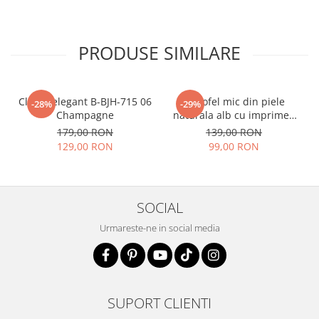
PRODUSE SIMILARE
Clutch elegant B-BJH-715 06
Portofel mic din piele
-28%
-29%
Champagne
naturala alb cu imprimeu
B-8912 07
179,00 RON
139,00 RON
129,00 RON
99,00 RON
SOCIAL
Urmareste-ne in social media
SUPORT CLIENTI