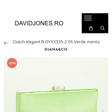
Femei
Accesorii
Clutch
Genti din piele
Clutch elegant B-DYX3335-2 05 Verde menta
Genti si posete
Imbracaminte
Camasi si topuri
-57%
Incaltaminte
Cizme si botine
Mocasini si balerini
Pantofi