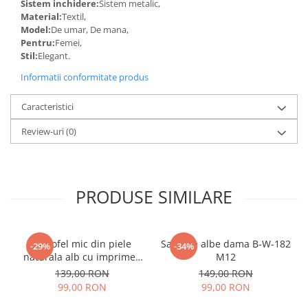
Sistem inchidere:
Sistem metalic,
Material:
Textil,
Model:
De umar, De mana,
Pentru:
Femei,
Stil:
Elegant.
Informatii conformitate produs
Caracteristici
Review-uri
(0)
PRODUSE SIMILARE
Portofel mic din piele
Sandale albe dama B-W-182
-29%
-34%
naturala alb cu imprimeu
M12
B-8912 07
139,00 RON
149,00 RON
99,00 RON
99,00 RON