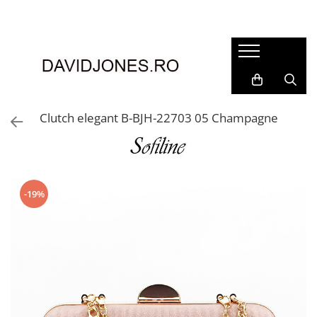
Femei
Accesorii
Clutch
Genti din piele
Clutch elegant B-BJH-22703 05 Champagne
Genti si posete
Imbracaminte
Camasi si topuri
Incaltaminte
-19%
Cizme si botine
Mocasini si balerini
Pantofi