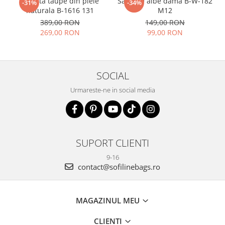
Geanta taupe din piele
Sandale albe dama B-W-182
-31%
-34%
naturala B-1616 131
M12
389,00 RON
149,00 RON
269,00 RON
99,00 RON
SOCIAL
Urmareste-ne in social media
SUPORT CLIENTI
9-16
contact@sofilinebags.ro
MAGAZINUL MEU
CLIENTI