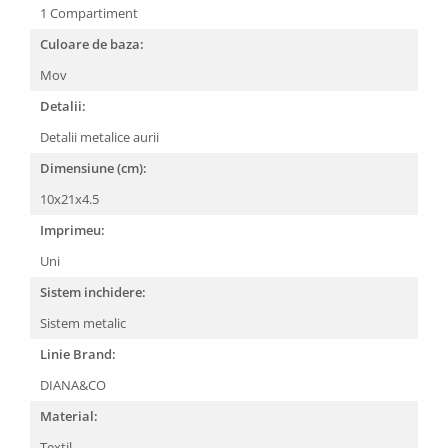
1 Compartiment
Culoare de baza:
Mov
Detalii:
Detalii metalice aurii
Dimensiune (cm):
10x21x4.5
Imprimeu:
Uni
Sistem inchidere:
Sistem metalic
Linie Brand:
DIANA&CO
Material:
Textil