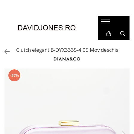
Femei
Accesorii
Clutch
Genti din piele
Clutch elegant B-DYX3335-4 05 Mov deschis
Genti si posete
Imbracaminte
Camasi si topuri
-57%
Incaltaminte
Cizme si botine
Mocasini si balerini
Pantofi