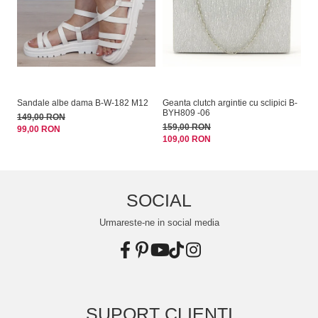
Sandale albe dama B-W-182 M12
Geanta clutch argintie cu sclipici B-
Cl
BYH809 -06
C
149,00 RON
159,00 RON
17
99,00 RON
109,00 RON
13
SOCIAL
Urmareste-ne in social media
SUPORT CLIENTI