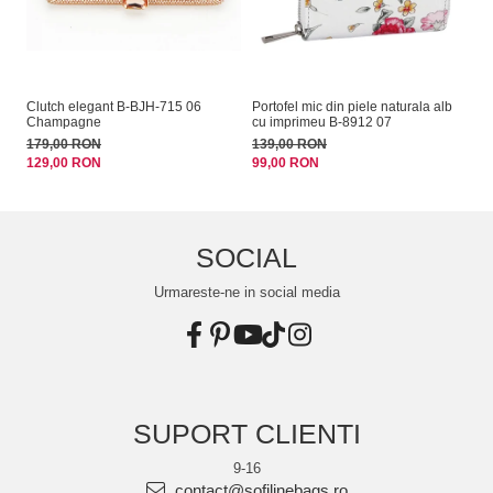
Clutch elegant B-BJH-715 06
Portofel mic din piele naturala alb
Sa
Champagne
cu imprimeu B-8912 07
14
179,00 RON
139,00 RON
99
129,00 RON
99,00 RON
SOCIAL
Urmareste-ne in social media
SUPORT CLIENTI
9-16
contact@sofilinebags.ro