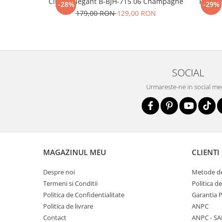
Clutch elegant B-BJH-715 06 Champagne
Portofe
-28%
-29%
179,00 RON
129,00 RON
SOCIAL
Urmareste-ne in social me
MAGAZINUL MEU
CLIENTI
Despre noi
Metode de
Termeni si Conditii
Politica d
Politica de Confidentialitate
Garantia 
Politica de livrare
ANPC
Contact
ANPC - SA