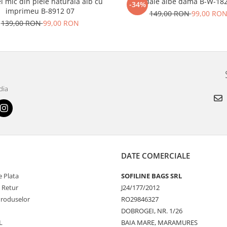
l mic din piele naturala alb cu
Sandale albe dama B-W-18
-34%
imprimeu B-8912 07
149,00 RON
99,00 RO
139,00 RON
99,00 RON
dia
DATE COMERCIALE
 Plata
SOFILINE BAGS SRL
e Retur
J24/177/2012
Produselor
RO29846327
DOBROGEI, NR. 1/26
L
BAIA MARE, MARAMURES