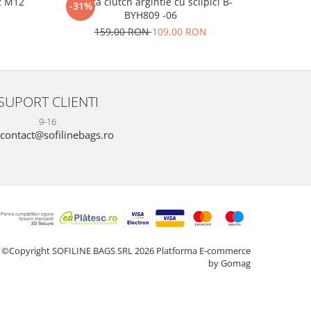
2 M12
Geanta clutch argintie cu sclipici B-
Clutch el
-31%
-22%
BYH809 -06
N
17
159,00 RON
109,00 RON
SUPORT CLIENTI
9-16
contact@sofilinebags.ro
©Copyright SOFILINE BAGS SRL 2026
Platforma E-commerce
by Gomag