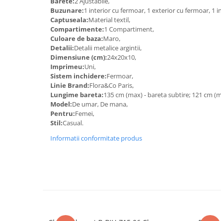
Barete:
2 Ajustabile,
Buzunare:
1 interior cu fermoar, 1 exterior cu fermoar, 1 i
Captuseala:
Material textil,
Compartimente:
1 Compartiment,
Culoare de baza:
Maro,
Detalii:
Detalii metalice argintii,
Dimensiune (cm):
24x20x10,
Imprimeu:
Uni,
Sistem inchidere:
Fermoar,
Linie Brand:
Flora&Co Paris,
Lungime bareta:
135 cm (max) - bareta subtire; 121 cm (ma
Model:
De umar, De mana,
Pentru:
Femei,
Stil:
Casual.
Informatii conformitate produs