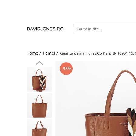
Femei
Accesorii
Clutch
Genti din piele
Home /
Femei /
Geanta dama Flora&Co Paris B-H6901 16,
Genti si posete
Imbracaminte
-35%
Camasi si topuri
Incaltaminte
Cizme si botine
Mocasini si balerini
Pantofi