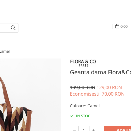
0,00
 Camel
Geanta dama Flora&Co
199,00 RON
129,00 RON
Economisesti:
70,00
RON
Culoare
:
Camel
IN STOC
ADAUG