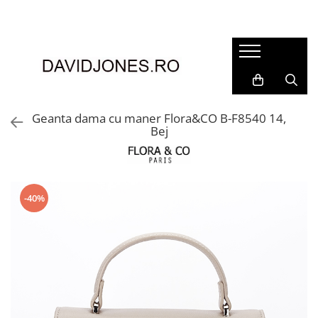
Femei
Accesorii
Clutch
Genti din piele
Geanta dama cu maner Flora&CO B-F8540 14,
Bej
Genti si posete
Imbracaminte
Camasi si topuri
Incaltaminte
-40%
Cizme si botine
Mocasini si balerini
Pantofi