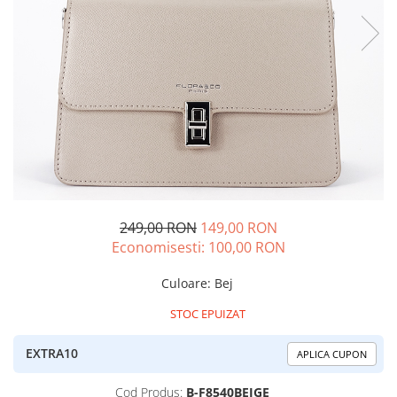
249,00 RON
149,00 RON
Economisesti:
100,00
RON
Culoare
:
Bej
STOC EPUIZAT
EXTRA10
APLICA CUPON
Cod Produs:
B-F8540BEIGE