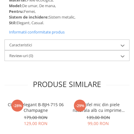
Model:
De umar, De mana,
Pentru:
Femei,
Sistem de inchidere:
Sistem metalic,
Stil:
Elegant, Casual.
Informatii conformitate produs
Caracteristici
Review-uri
(0)
PRODUSE SIMILARE
Clutch elegant B-BJH-715 06
Portofel mic din piele
-28%
-29%
Champagne
naturala alb cu imprimeu
B-8912 07
179,00 RON
139,00 RON
129,00 RON
99,00 RON