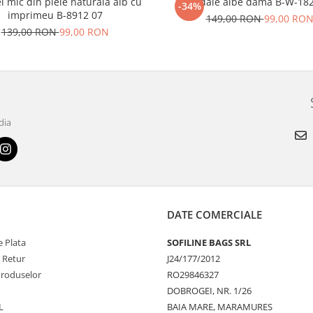
l mic din piele naturala alb cu
Sandale albe dama B-W-18
-34%
imprimeu B-8912 07
149,00 RON
99,00 RO
139,00 RON
99,00 RON
dia
DATE COMERCIALE
 Plata
SOFILINE BAGS SRL
e Retur
J24/177/2012
Produselor
RO29846327
DOBROGEI, NR. 1/26
L
BAIA MARE, MARAMURES