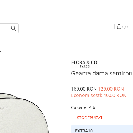
0,00
b
Geanta dama semirotu
169,00 RON
129,00 RON
Economisesti:
40,00
RON
Culoare
:
Alb
STOC EPUIZAT
EXTRA10