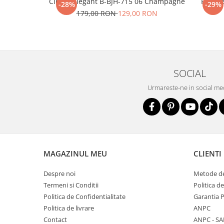
Clutch elegant B-BJH-715 06 Champagne
Portofe
-28%
-29%
179,00 RON
129,00 RON
SOCIAL
Urmareste-ne in social me
MAGAZINUL MEU
CLIENTI
Despre noi
Metode de
Termeni si Conditii
Politica d
Politica de Confidentialitate
Garantia 
Politica de livrare
ANPC
Contact
ANPC - SA