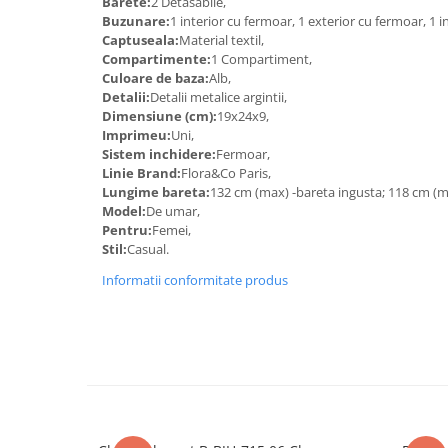
Barete:
2 Detasabile,
Buzunare:
1 interior cu fermoar, 1 exterior cu fermoar, 1 i
Captuseala:
Material textil,
Compartimente:
1 Compartiment,
Culoare de baza:
Alb,
Detalii:
Detalii metalice argintii,
Dimensiune (cm):
19x24x9,
Imprimeu:
Uni,
Sistem inchidere:
Fermoar,
Linie Brand:
Flora&Co Paris,
Lungime bareta:
132 cm (max) -bareta ingusta; 118 cm (ma
Model:
De umar,
Pentru:
Femei,
Stil:
Casual.
Informatii conformitate produs