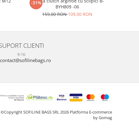
2 M12
Geanta clutch argintie cu sclipici B-
Sandale b
-31%
-24%
BYH809 -06
N
159,00 RON
109,00 RON
16
SUPORT CLIENTI
9-16
contact@sofilinebags.ro
©Copyright SOFILINE BAGS SRL 2026
Platforma E-commerce
by Gomag