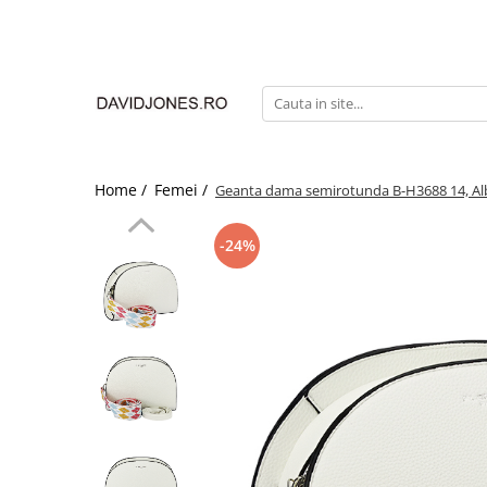
Femei
Accesorii
Clutch
Genti din piele
Home /
Femei /
Geanta dama semirotunda B-H3688 14, Al
Genti si posete
Imbracaminte
-24%
Camasi si topuri
Incaltaminte
Cizme si botine
Mocasini si balerini
Pantofi