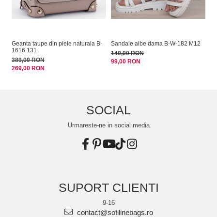
Geanta taupe din piele naturala B-
Sandale albe dama B-W-182 M12
Ge
1616 131
ta
149,00 RON
389,00 RON
22
99,00 RON
269,00 RON
14
SOCIAL
Urmareste-ne in social media
SUPORT CLIENTI
9-16
contact@sofilinebags.ro