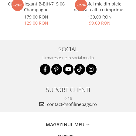
Clutch elegant B-BJH-715 06
Portofel mic din piele
-28%
-29%
Champagne
naturala alb cu imprimeu
B-8912 07
179,00 RON
139,00 RON
129,00 RON
99,00 RON
SOCIAL
Urmareste-ne in social media
SUPORT CLIENTI
9-16
contact@sofilinebags.ro
MAGAZINUL MEU