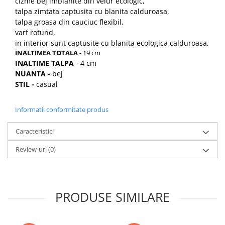
cizme bej imblanite din velur ecologic,
talpa zimtata captusita cu blanita calduroasa,
talpa groasa din cauciuc flexibil,
varf rotund,
in interior sunt captusite cu blanita ecologica calduroasa,
INALTIMEA TOTALA -
19 cm
INALTIME TALPA
- 4 cm
NUANTA
- bej
STIL -
casual
Informatii conformitate produs
Caracteristici
Review-uri
(0)
PRODUSE SIMILARE