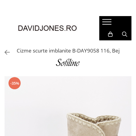
Femei
Accesorii
Clutch
Genti din piele
Cizme scurte imblanite B-DAY9058 116, Bej
Genti si posete
Imbracaminte
Camasi si topuri
Incaltaminte
-35%
Cizme si botine
Mocasini si balerini
Pantofi