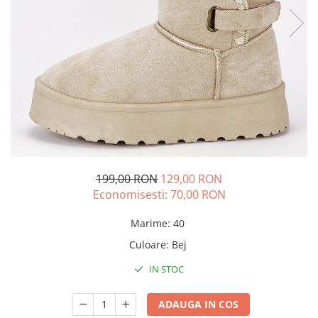
199,00 RON
129,00 RON
Economisesti:
70,00
RON
Marime
:
40
Culoare
:
Bej
IN STOC
ADAUGA IN COS