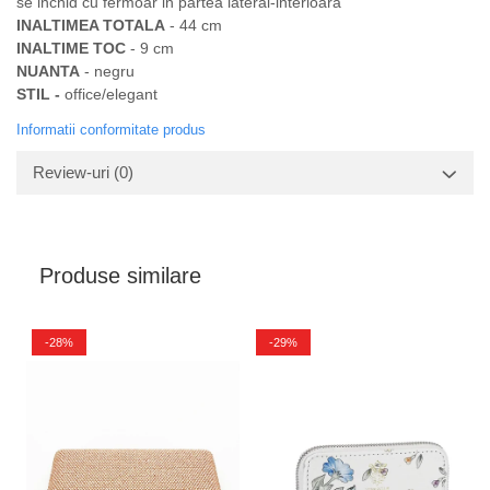
se inchid cu fermoar in partea lateral-interioara
INALTIMEA TOTALA
- 44 cm
INALTIME TOC
- 9 cm
NUANTA
- negru
STIL -
office/elegant
Informatii conformitate produs
Review-uri
(0)
Produse similare
-28%
-29%