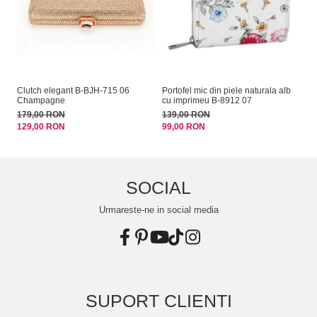
Clutch elegant B-BJH-715 06
Portofel mic din piele naturala alb
Sa
Champagne
cu imprimeu B-8912 07
14
179,00 RON
139,00 RON
99
129,00 RON
99,00 RON
SOCIAL
Urmareste-ne in social media
SUPORT CLIENTI