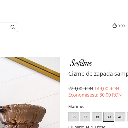
0,00
Cizme de zapada samp
229,00 RON
149,00 RON
Economisesti:
80,00
RON
Marime
:
36
37
38
39
40
Culoare
:
Auriu rose