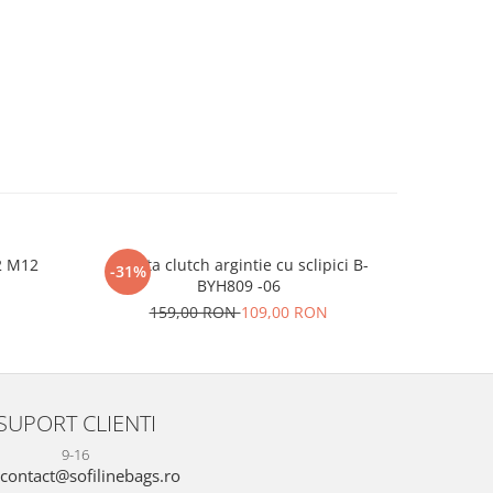
2 M12
Geanta clutch argintie cu sclipici B-
Sandale b
-31%
-24%
BYH809 -06
N
159,00 RON
109,00 RON
16
SUPORT CLIENTI
9-16
contact@sofilinebags.ro