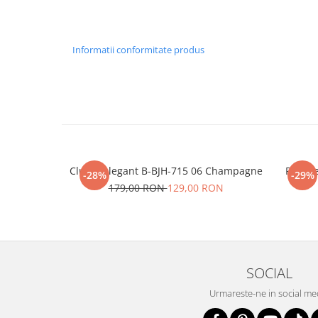
Informatii conformitate produs
Clutch elegant B-BJH-715 06 Champagne
Portofe
-28%
-29%
179,00 RON
129,00 RON
SOCIAL
Urmareste-ne in social me