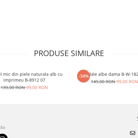
PRODUSE SIMILARE
l mic din piele naturala alb cu
Sandale albe dama B-W-18
-34%
imprimeu B-8912 07
149,00 RON
99,00 RO
139,00 RON
99,00 RON
dia