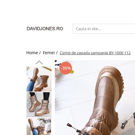
Femei
Accesorii
Clutch
Genti din piele
Home /
Femei /
Cizme de zapada sampanie BY-1006 112
Genti si posete
Imbracaminte
-35%
Camasi si topuri
Incaltaminte
Cizme si botine
Mocasini si balerini
Pantofi