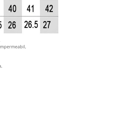
,
l impermeabil,
a,