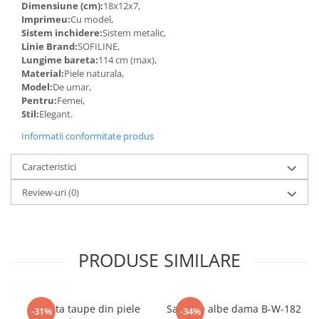
Dimensiune (cm):
18x12x7,
Imprimeu:
Cu model,
Sistem inchidere:
Sistem metalic,
Linie Brand:
SOFILINE,
Lungime bareta:
114 cm (max),
Material:
Piele naturala,
Model:
De umar,
Pentru:
Femei,
Stil:
Elegant.
Informatii conformitate produs
Caracteristici
Review-uri
(0)
PRODUSE SIMILARE
Geanta taupe din piele
Sandale albe dama B-W-182
-31%
-34%