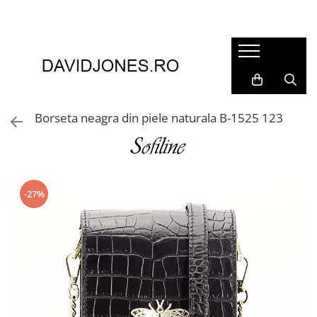
Femei
Accesorii
Clutch
Genti din piele
Borseta neagra din piele naturala B-1525 123
Genti si posete
Imbracaminte
Camasi si topuri
Incaltaminte
-27%
Cizme si botine
Mocasini si balerini
Pantofi