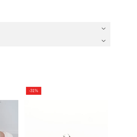
-31%
-22%