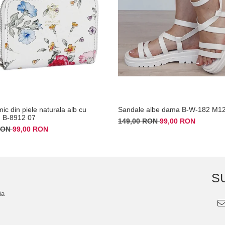
mic din piele naturala alb cu
Sandale albe dama B-W-182 M1
 B-8912 07
149,00 RON
99,00 RON
 RON
99,00 RON
S
ia