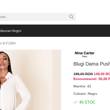
Vanzari Angro
ri B-P106N
Blugi Dama Push
199,00 RON
149,00 R
Economisesti:
50,00
Marime
:
42
Culoare
:
Negru
IN STOC