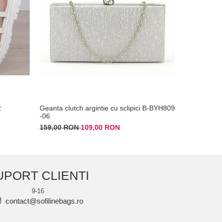
2
Geanta clutch argintie cu sclipici B-BYH809
Clutch ele
-06
179,00 RO
159,00 RON
109,00 RON
UPORT CLIENTI
9-16
contact@sofilinebags.ro