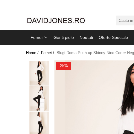
Femei
Accesorii
Femei
Genti piele
Noutati
Oferte Speciale
Clutch
Genti din piele
Home /
Femei /
Blugi Dama Push-up Skinny Nina Carter Neg
Genti si posete
Imbracaminte
-25%
Camasi si topuri
Incaltaminte
Cizme si botine
Mocasini si balerini
Pantofi