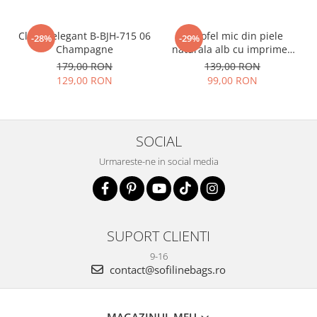
Clutch elegant B-BJH-715 06
Portofel mic din piele
-28%
-29%
Champagne
naturala alb cu imprimeu
B-8912 07
179,00 RON
139,00 RON
129,00 RON
99,00 RON
SOCIAL
Urmareste-ne in social media
SUPORT CLIENTI
9-16
contact@sofilinebags.ro