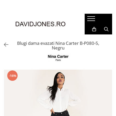
Femei
Accesorii
Clutch
Genti din piele
Blugi dama evazati Nina Carter B-P080-5,
Negru
Genti si posete
Imbracaminte
Camasi si topuri
Incaltaminte
-16%
Cizme si botine
Mocasini si balerini
Pantofi