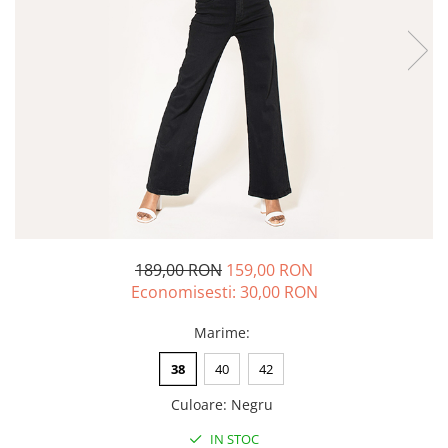
189,00 RON
159,00 RON
Economisesti:
30,00
RON
Marime
:
38
40
42
Culoare
:
Negru
IN STOC