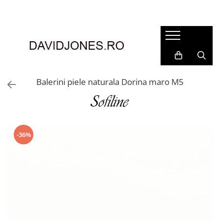
Femei
Accesorii
Clutch
Genti din piele
Balerini piele naturala Dorina maro M5
Genti si posete
Imbracaminte
Camasi si topuri
Incaltaminte
-36%
Cizme si botine
Mocasini si balerini
Pantofi