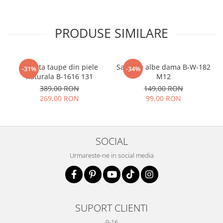
PRODUSE SIMILARE
Geanta taupe din piele
Sandale albe dama B-W-182
-31%
-34%
naturala B-1616 131
M12
389,00 RON
149,00 RON
269,00 RON
99,00 RON
SOCIAL
Urmareste-ne in social media
SUPORT CLIENTI
9-16