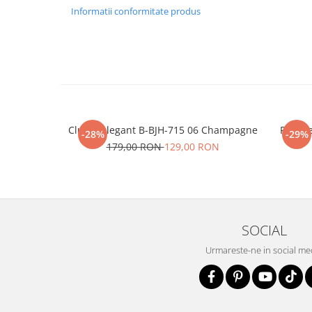
Informatii conformitate produs
Clutch elegant B-BJH-715 06 Champagne
Portofe
-28%
-29%
179,00 RON
129,00 RON
SOCIAL
Urmareste-ne in social me