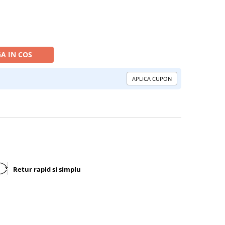
A IN COS
APLICA CUPON
Retur rapid si simplu