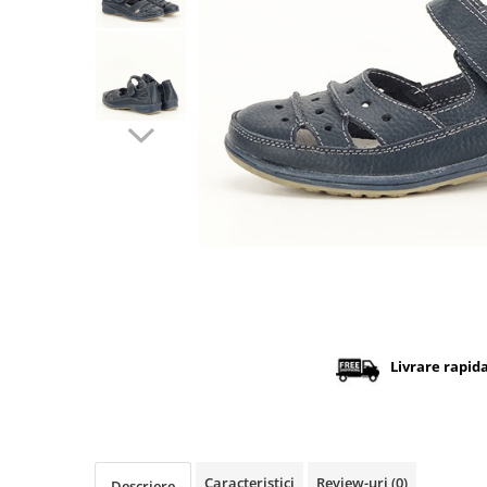
Distribuie
pe
Facebook
Livrare rapid
Caracteristici
Review-uri
(0)
Descriere