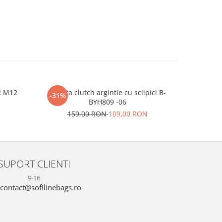
2 M12
Geanta clutch argintie cu sclipici B-
Clutch el
-31%
-22%
BYH809 -06
N
17
159,00 RON
109,00 RON
SUPORT CLIENTI
9-16
contact@sofilinebags.ro