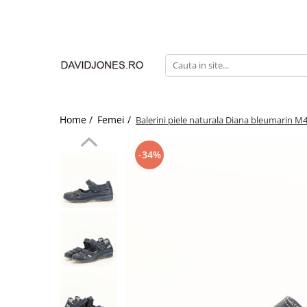
Femei
Accesorii
Clutch
Genti din piele
Home /
Femei /
Balerini piele naturala Diana bleumarin M
Genti si posete
Imbracaminte
-34%
Camasi si topuri
Incaltaminte
Cizme si botine
Mocasini si balerini
Pantofi