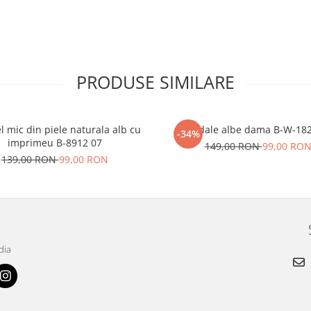
PRODUSE SIMILARE
l mic din piele naturala alb cu
Sandale albe dama B-W-18
-34%
imprimeu B-8912 07
149,00 RON
99,00 RO
139,00 RON
99,00 RON
dia