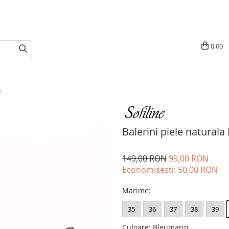
0,00
4
Balerini piele natural
149,00 RON
99,00 RON
Economisesti:
50,00
RON
Marime
:
35
36
37
38
39
Culoare
:
Bleumarin