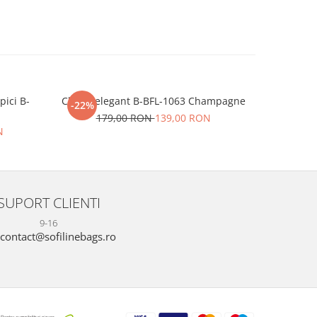
pici B-
Clutch elegant B-BFL-1063 Champagne
Sandale 
-22%
-12%
179,00 RON
139,00 RON
16
N
SUPORT CLIENTI
9-16
contact@sofilinebags.ro