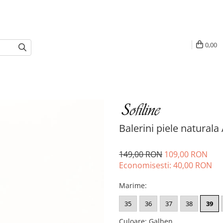
0,00
Balerini piele natural
149,00 RON
109,00 RON
Economisesti:
40,00
RON
Marime
:
35
36
37
38
39
Culoare
:
Galben