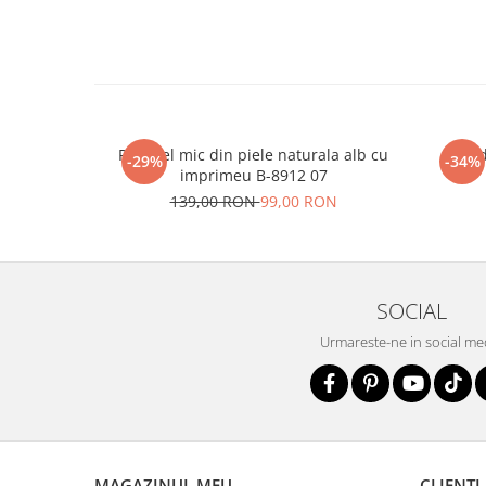
Portofel mic din piele naturala alb cu
Sand
-29%
-34%
imprimeu B-8912 07
139,00 RON
99,00 RON
SOCIAL
Urmareste-ne in social me
MAGAZINUL MEU
CLIENTI