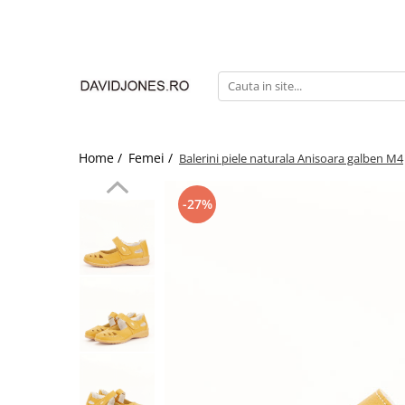
Femei
Accesorii
Clutch
Genti din piele
Home /
Femei /
Balerini piele naturala Anisoara galben M4
Genti si posete
Imbracaminte
-27%
Camasi si topuri
Incaltaminte
Cizme si botine
Mocasini si balerini
Pantofi