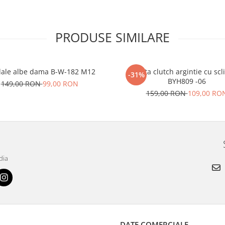
PRODUSE SIMILARE
ale albe dama B-W-182 M12
Geanta clutch argintie cu scli
-31%
BYH809 -06
149,00 RON
99,00 RON
159,00 RON
109,00 RO
dia
DATE COMERCIALE